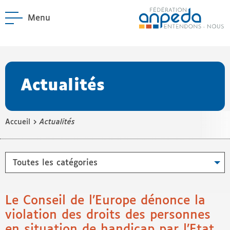
Menu
ANPEDA
Site officiel de l'Asso
enu La Fédération
enu Notre réseau
Actualités
›
Accueil
Actualités
Catégories
Le Conseil de l’Europe dénonce la
violation des droits des personnes
en situation de handicap par l’Etat