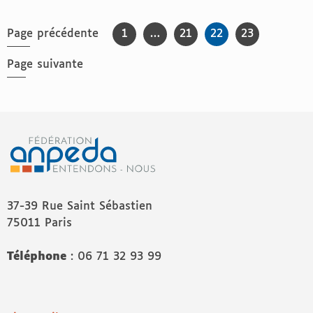
Pagination des publications
Page précédente
Page
1
…
Page
21
Page
22
Page
23
Page suivante
37-39 Rue Saint Sébastien
75011 Paris
Téléphone
: 06 71 32 93 99