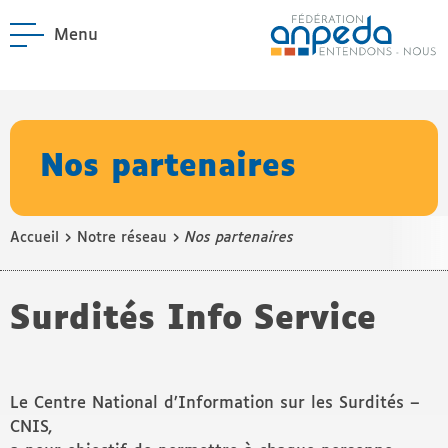
Menu
ANPEDA
Site officiel de l'Asso
enu La Fédération
enu Notre réseau
Nos partenaires
›
›
Accueil
Notre réseau
Nos partenaires
Surdités Info Service
Le Centre National d’Information sur les Surdités –
CNIS,