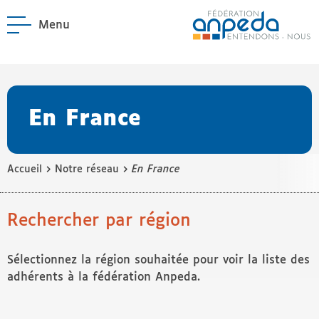
Menu
ANPEDA
Site officiel de l'Asso
enu La Fédération
enu Notre réseau
En France
›
›
Accueil
Notre réseau
En France
Rechercher par région
Sélectionnez la région souhaitée pour voir la liste des
adhérents à la fédération Anpeda.