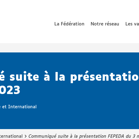
La Fédération
Notre réseau
Les v
 nationale de parents d’enfants déficients auditifs
suite à la présentati
2023
 et International
›
ternational
Communiqué suite à la présentation FEPEDA du 3 