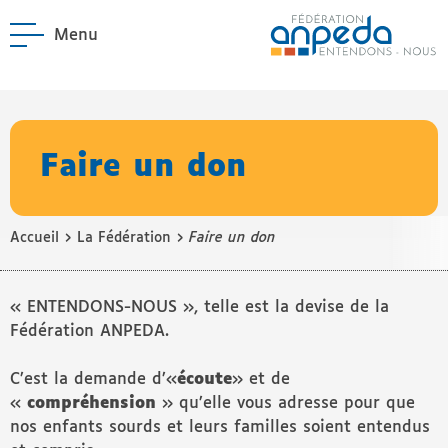
Menu
ANPEDA
Site officiel de l'Asso
enu La Fédération
enu Notre réseau
Faire un don
›
›
Accueil
La Fédération
Faire un don
« ENTENDONS-NOUS », telle est la devise de la
Fédération ANPEDA.
C’est la demande d’«
écoute
» et de
«
compréhension
» qu’elle vous adresse pour que
nos enfants sourds et leurs familles soient entendus