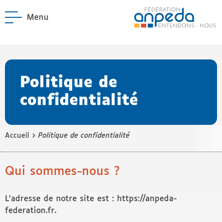
Menu
ANPEDA
Site officiel de l'Asso
enu La Fédération
enu Notre réseau
Politique de
confidentialité
›
Accueil
Politique de confidentialité
Qui sommes-nous ?
L’adresse de notre site est : https://anpeda-
federation.fr.