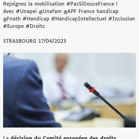
Rejoignez la mobilisation #PasSiDouceFrance !
Avec #Unapei @Unafam @APF France handicap
@Fnath #Handicap #HandicapIntellectuel #Inclusion
#Europe #Droits
STRASBOURG 17/04/2023
La
décision du Comité européen des droits