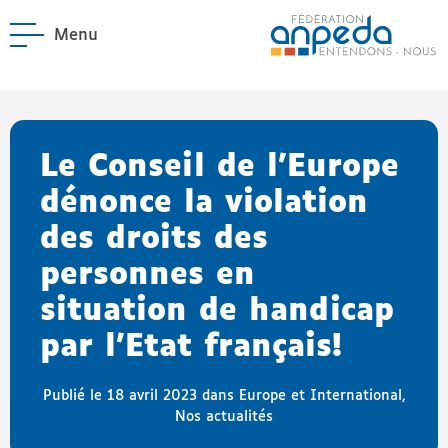
Menu
ANPEDA
Site officiel de l'Asso
enu La Fédération
enu Notre réseau
Le Conseil de l’Europe
dénonce la violation
des droits des
personnes en
situation de handicap
par l’Etat français!
Publié le 18 avril 2023 dans
Europe et International
,
Nos actualités