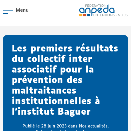
Menu
ANPEDA
Site officiel de l'Asso
enu La Fédération
enu Notre réseau
Les premiers résultats
du collectif inter
associatif pour la
prévention des
maltraitances
institutionnelles à
l’institut Baguer
Publié le 28 juin 2023 dans
Nos actualités
,