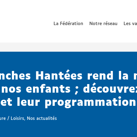
La Fédération
Notre réseau
Les v
 nationale de parents d’enfants déficients auditifs
nches Hantées rend la
 nos enfants ; découvre
 et leur programmation
ure / Loisirs
,
Nos actualités