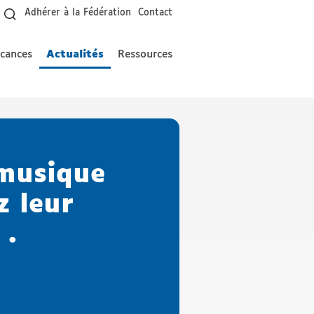
Adhérer à la Fédération
Contact
acances
Actualités
Ressources
 musique
z leur
 .