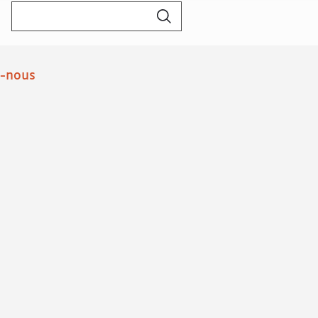
Rechercher :
z-nous
book