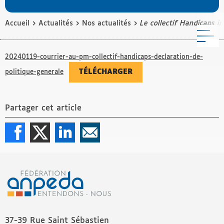
›
›
›
Accueil
Actualités
Nos actualités
Le collectif Handicaps 
M
20240119-courrier-au-pm-collectif-handicaps-declaration-de-
TÉLÉCHARGER
politique-generale
Partager cet article
37-39 Rue Saint Sébastien