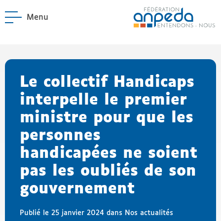
Menu
ANPEDA
Site officiel de l'Asso
enu La Fédération
enu Notre réseau
Le collectif Handicaps
interpelle le premier
ministre pour que les
personnes
handicapées ne soient
pas les oubliés de son
gouvernement
Publié le 25 janvier 2024 dans
Nos actualités