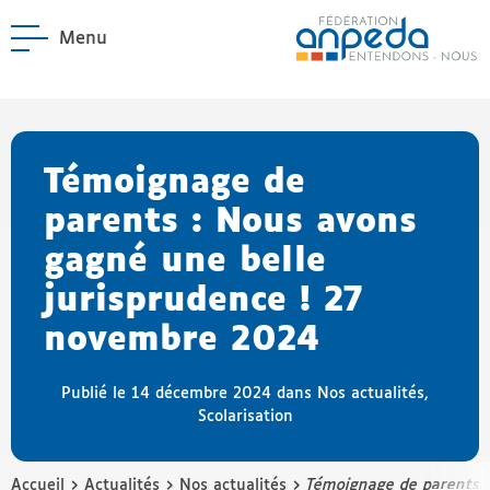
Menu
ANPEDA
Site officiel de l'Asso
enu La Fédération
enu Notre réseau
Témoignage de
parents : Nous avons
gagné une belle
jurisprudence ! 27
novembre 2024
Publié le 14 décembre 2024 dans
Nos actualités
,
Scolarisation
›
›
›
Accueil
Actualités
Nos actualités
Témoignage de parents :