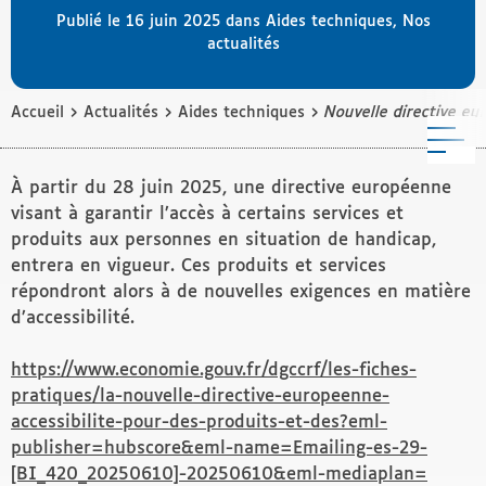
Publié le 16 juin 2025 dans
Aides techniques
,
Nos
actualités
›
›
›
Accueil
Actualités
Aides techniques
Nouvelle directive eu
M
À partir du 28 juin 2025, une directive européenne
visant à garantir l’accès à certains services et
produits aux personnes en situation de handicap,
entrera en vigueur. Ces produits et services
répondront alors à de nouvelles exigences en matière
d’accessibilité.
https://www.economie.gouv.fr/dgccrf/les-fiches-
pratiques/la-nouvelle-directive-europeenne-
accessibilite-pour-des-produits-et-des?eml-
publisher=hubscore&eml-name=Emailing-es-29-
[BI_420_20250610]-20250610&eml-mediaplan=