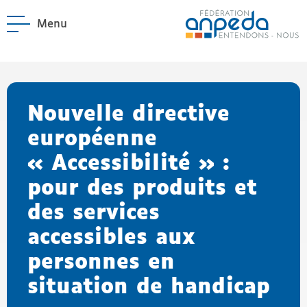
Menu
ANPEDA
Site officiel de l'Asso
enu La Fédération
enu Notre réseau
Nouvelle directive
européenne
« Accessibilité » :
pour des produits et
des services
accessibles aux
personnes en
situation de handicap