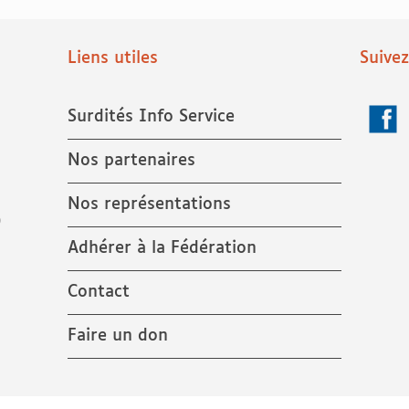
Liens utiles
Suive
Surdités Info Service
Face
Nos partenaires
Nos représentations
9
Adhérer à la Fédération
Contact
Faire un don
éservés.
Politique de confidentialité
Mentions légales
Crédits