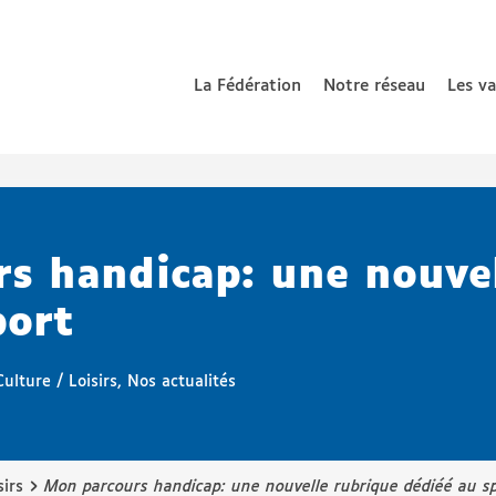
La Fédération
Notre réseau
Les v
 nationale de parents d’enfants déficients auditifs
s handicap: une nouvel
port
Culture / Loisirs
,
Nos actualités
›
sirs
Mon parcours handicap: une nouvelle rubrique dédiéé au s