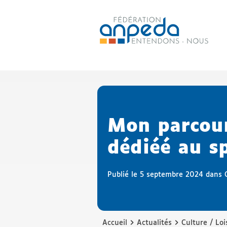
ANPEDA
Site officiel de l'Association
Mon parcour
dédiéé au s
Publié le 5 septembre 2024 dans
›
›
Accueil
Actualités
Culture / Loi