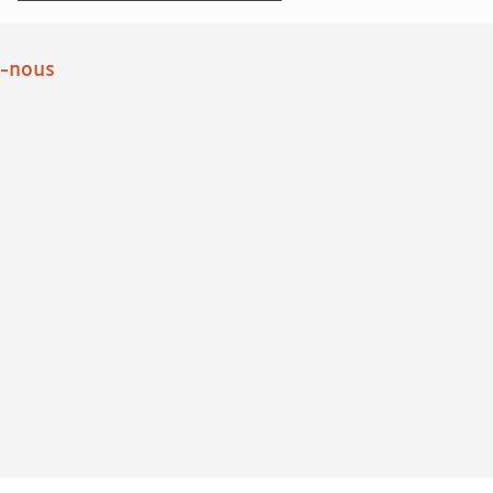
z-nous
book