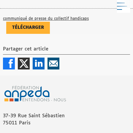
M
communiqué de presse du collectif handicaps
TÉLÉCHARGER
Partager cet article
37-39 Rue Saint Sébastien
75011 Paris