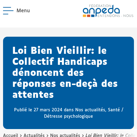
Menu
ANPEDA
Site officiel de l'Asso
enu La Fédération
enu Notre réseau
Loi Bien Vieillir: le
Collectif Handicaps
dénoncent des
réponses en-deçà des
attentes
Publié le 27 mars 2024 dans
Nos actualités
,
Santé /
Détresse psychologique
›
›
›
Accueil
Actualités
Nos actualités
Loi Bien Vieillir: le Co