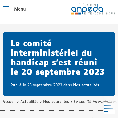
Menu
ANPEDA
Site officiel de l'Asso
enu La Fédération
enu Notre réseau
Le comité
interministériel du
handicap s’est réuni
le 20 septembre 2023
Publié le 23 septembre 2023 dans
Nos actualités
›
›
›
Accueil
Actualités
Nos actualités
Le comité interministér
M