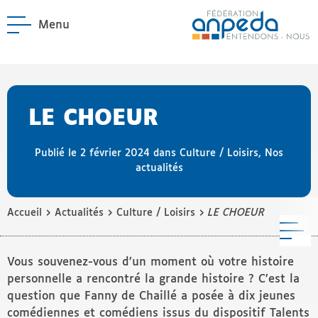
Menu
ANPEDA
Site officiel de l'Asso
enu La Fédération
enu Notre réseau
LE CHOEUR
Publié le 2 février 2024 dans
Culture / Loisirs
,
Nos
actualités
›
›
›
Accueil
Actualités
Culture / Loisirs
LE CHOEUR
M
Vous souvenez-vous d’un moment où votre histoire
personnelle a rencontré la grande histoire ? C’est la
question que Fanny de Chaillé a posée à dix jeunes
comédiennes et comédiens issus du dispositif Talents