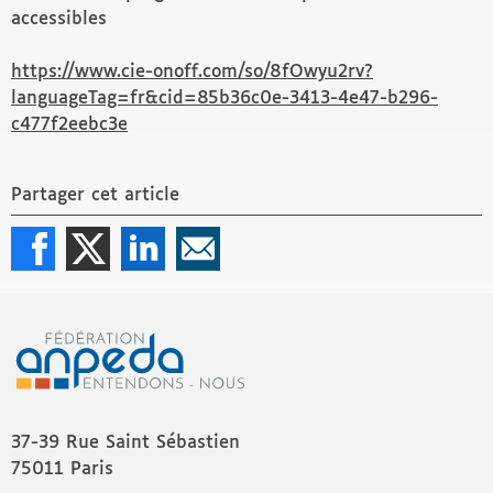
accessibles
https://www.cie-onoff.com/so/8fOwyu2rv?
languageTag=fr&cid=85b36c0e-3413-4e47-b296-
c477f2eebc3e
Partager cet article
37-39 Rue Saint Sébastien
75011 Paris