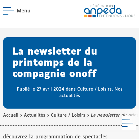
Menu
ANPEDA
Site officiel de l'Asso
enu La Fédération
enu Notre réseau
La newsletter du
printemps de la
compagnie onoff
Publié le 27 avril 2024 dans
Culture / Loisirs
,
Nos
actualités
›
›
›
Accueil
Actualités
Culture / Loisirs
La newsletter du prin
M
découvrez la programmation de spectacles