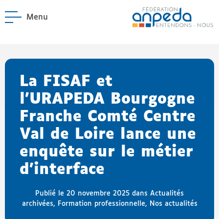
Menu
ANPEDA
Site officiel de l'Asso
enu La Fédération
enu Notre réseau
La FISAF et
l’URAPEDA Bourgogne
Franche Comté Centre
Val de Loire lance une
enquête sur le métier
d’interface
Publié le 20 novembre 2025 dans
Actualités
archivées
,
Formation professionnelle
,
Nos actualités