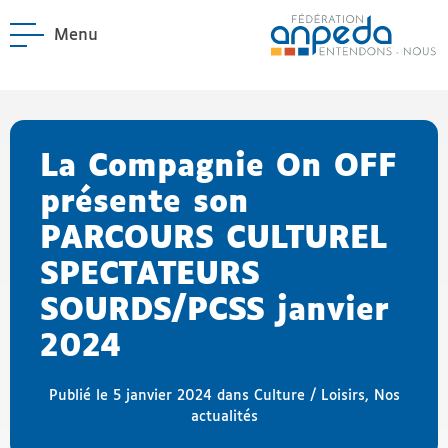
Menu
ANPEDA
Site officiel de l'Asso
enu La Fédération
enu Notre réseau
La Compagnie On OFF
présente son
PARCOURS CULTUREL
SPECTATEURS
SOURDS/PCSS janvier
2024
Publié le 5 janvier 2024 dans
Culture / Loisirs
,
Nos
actualités