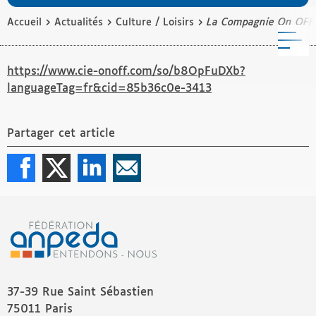
›
›
›
Accueil
Actualités
Culture / Loisirs
La Compagnie On OFF
M
https://www.cie-onoff.com/so/b8OpFuDXb?
languageTag=fr&cid=85b36c0e-3413
Partager cet article
37-39 Rue Saint Sébastien
75011 Paris