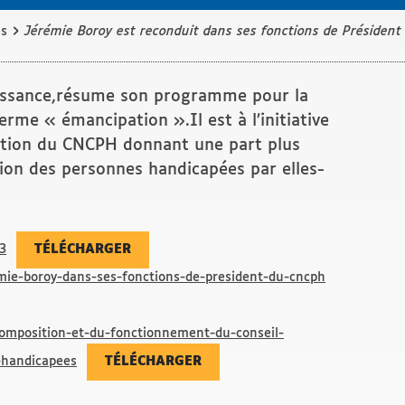
›
és
Jérémie Boroy est reconduit dans ses fonctions de Président
aissance,résume son programme pour la
rme « émancipation ».Il est à l’initiative
ition du CNCPH donnant une part plus
ion des personnes handicapées par elles-
3
TÉLÉCHARGER
mie-boroy-dans-ses-fonctions-de-president-du-cncph
composition-et-du-fonctionnement-du-conseil-
-handicapees
TÉLÉCHARGER