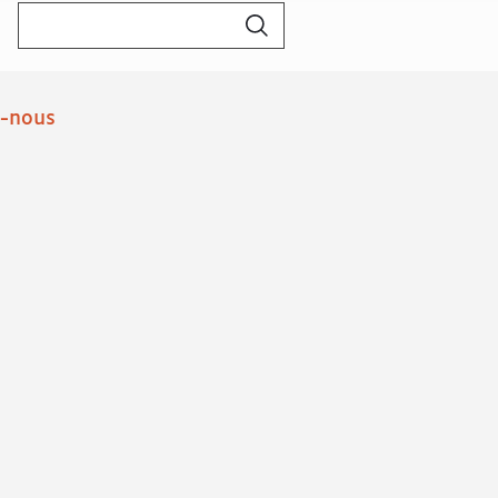
Rechercher :
z-nous
book