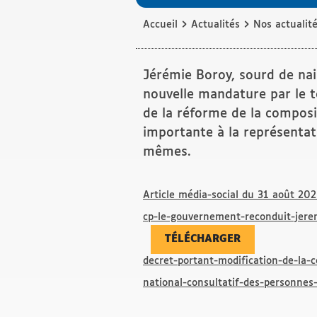
›
›
Accueil
Actualités
Nos actualit
Jérémie Boroy, sourd de n
nouvelle mandature par le te
de la réforme de la compos
importante à la représentat
mêmes.
Article média-social du 31 août 202
cp-le-gouvernement-reconduit-jere
TÉLÉCHARGER
decret-portant-modification-de-la-
national-consultatif-des-personnes