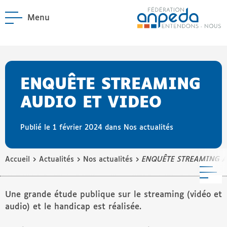
Menu
ANPEDA
Site officiel de l'Asso
enu La Fédération
enu Notre réseau
ENQUÊTE STREAMING
AUDIO ET VIDEO
Publié le 1 février 2024 dans
Nos actualités
›
›
›
Accueil
Actualités
Nos actualités
ENQUÊTE STREAMING A
M
Une grande étude publique sur le streaming (vidéo et
audio) et le handicap est réalisée.