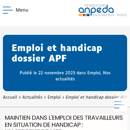
Menu
ANPEDA
Site officiel de l'Asso
enu La Fédération
enu Notre réseau
Emploi et handicap
dossier APF
Publié le 22 novembre 2023 dans
Emploi
,
Nos
actualités
›
›
›
Accueil
Actualités
Emploi
Emploi et handicap dossier APF
M