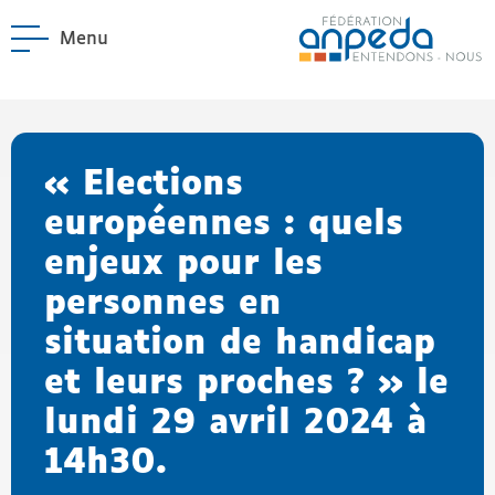
Menu
ANPEDA
Site officiel de l'Asso
enu La Fédération
enu Notre réseau
« Elections
européennes : quels
enjeux pour les
personnes en
situation de handicap
et leurs proches ? » le
lundi 29 avril 2024 à
14h30.