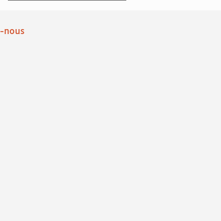
z-nous
book