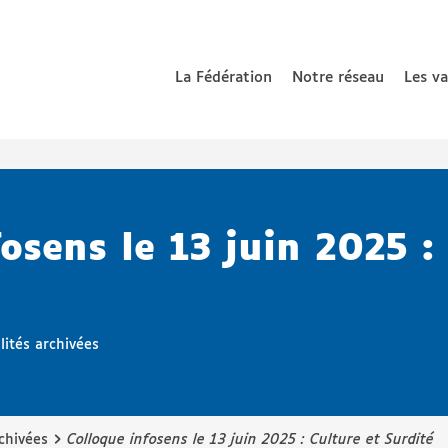
La Fédération
Notre réseau
Les v
 nationale de parents d’enfants déficients auditifs
osens le 13 juin 2025 :
lités archivées
›
chivées
Colloque infosens le 13 juin 2025 : Culture et Surdité