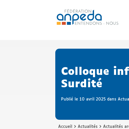
ANPEDA
Site officiel de l'Association
Colloque inf
Surdité
Publié le 10 avril 2025 dans
Actua
›
›
Accueil
Actualités
Actualités ar