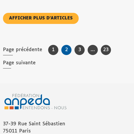
AFFICHER PLUS D’ARTICLES
Pagination des publications
Page précédente
Page
1
Page
2
Page
3
…
Page
23
Page suivante
37-39 Rue Saint Sébastien
75011 Paris