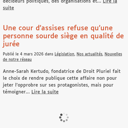
décideurs politiques, des organisations et…
Lire la
suite
de Journées Européennes des Personnes Handicapées –
Une cour d’assises refuse qu’une
personne sourde siège en qualité de
jurée
Publié le 4 mars 2026 dans
Législation
,
Nos actualités
,
Nouvelles
de notre réseau
Anne-Sarah Kertudo, fondatrice de Droit Pluriel fait
le choix de rendre publique cette affaire non pour
jeter l’opprobre sur ses protagonistes, mais pour
témoigner…
Lire la suite
de Une cour d’assises refuse qu’une personne sourde s