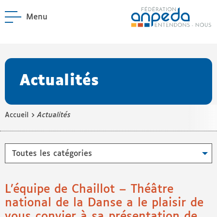
Menu
ANPEDA
Site officiel de l'Asso
enu La Fédération
enu Notre réseau
Actualités
›
Accueil
Actualités
Catégories
L’équipe de Chaillot – Théâtre
national de la Danse a le plaisir de
vous convier à sa présentation de