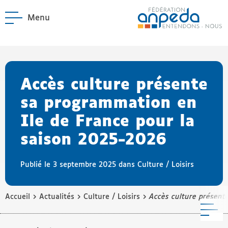
Menu
ANPEDA
Site officiel de l'Asso
enu La Fédération
enu Notre réseau
Accès culture présente
sa programmation en
Ile de France pour la
saison 2025-2026
Publié le 3 septembre 2025 dans
Culture / Loisirs
›
›
›
Accueil
Actualités
Culture / Loisirs
Accès culture présent
M