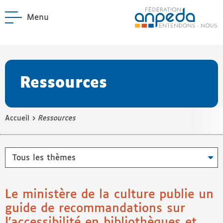
Menu
ANPEDA
Site officiel de l'Asso
enu La Fédération
enu Notre réseau
Ressources
›
Accueil
Ressources
Thèmes
Le ministère de la culture publie un
guide de recommandations sur
l’accessibilité en bibliothèques et