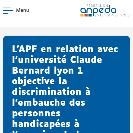
Menu
ANPEDA
Site officiel de l'Asso
enu La Fédération
enu Notre réseau
L’APF en relation avec
l’université Claude
Bernard lyon 1
objective la
discrimination à
l’embauche des
personnes
handicapées à