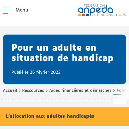
Menu
ANPEDA
Site officiel de l'Asso
enu La Fédération
enu Notre réseau
Pour un adulte en
situation de handicap
Publié le 26 février 2023
›
›
›
Accueil
Ressources
Aides financières et démarches
Pour u
M
L’allocation aux adultes handicapés