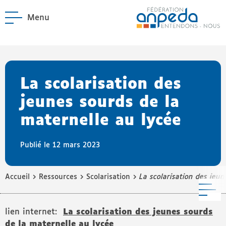
Menu
ANPEDA
Site officiel de l'Asso
enu La Fédération
enu Notre réseau
La scolarisation des
jeunes sourds de la
maternelle au lycée
Publié le 12 mars 2023
›
›
›
Accueil
Ressources
Scolarisation
La scolarisation des jeu
M
lien internet:
La scolarisation des jeunes sourds
de la maternelle au lycée