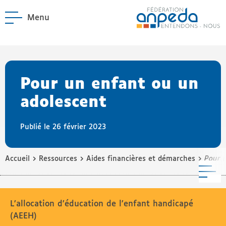
Menu
ANPEDA
Site officiel de l'Asso
enu La Fédération
enu Notre réseau
Pour un enfant ou un
adolescent
Publié le 26 février 2023
›
›
›
Accueil
Ressources
Aides financières et démarches
Pour 
M
L’allocation d’éducation de l’enfant handicapé
(AEEH)