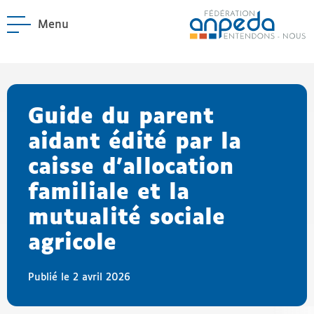
Menu
ANPEDA
Site officiel de l'Asso
enu La Fédération
enu Notre réseau
Guide du parent
aidant édité par la
caisse d’allocation
familiale et la
mutualité sociale
agricole
Publié le 2 avril 2026